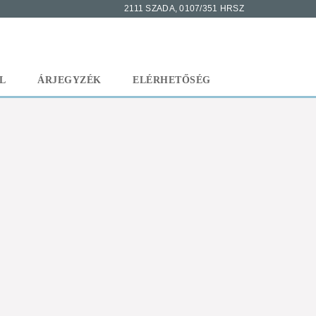
2111 SZADA, 0107/351 HRSZ
L
ÁRJEGYZÉK
ELÉRHETŐSÉG