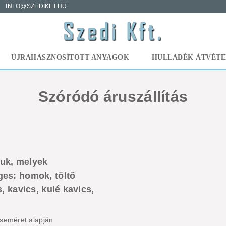
INFO@SZEDIKFT.HU
ÚJRAHASZNOSÍTOTT ANYAGOK
HULLADÉK ÁTVÉTE
Szóródó áruszállítás
ruk, melyek
ges: homok, töltő
, kavics, kulé kavics,
cseméret alapján