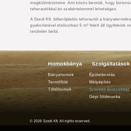
megkülönböztetve. Ami közös bennük, hogy biztonsá
teherautókkal és szakértelemmel lehetséges.
A Szedi Kft. billenőplatós teherautói a bányatermék
gyakorlatával elsősorban 5 m³ felett áll ügyfeleink
területén belül.
Homokbánya
Szolgáltatások
Bányahomok
Épületbontás
Termőföld
Mélyépítés
Tőltőhomok
Szóródó áruszállítás
Gépi földmunka
© 2026 Szedi Kft. All rights reserved.