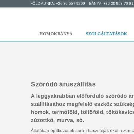
FÖLDMUNKA: +36 30 557 9200
BÁNYA: +36 30 858 70 91
HOMOKBÁNYA
SZOLGÁLTATÁSOK
Szóródó áruszállítás
A leggyakrabban előforduló szóródó á
szállításához megfelelő eszköz szüksé
homok, termőföld, töltőföld, töltőkavics
zúzottkő, murva, só.
Általában építkezések során használják őket, szem