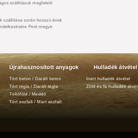
gos szállításuk megfelelő
ek szállítása során hosszú évek
 rendelkezésére Pest megye
Újrahasznosított anyagok
Hulladék átvétel
Tört beton / Darált beton
Inert hulladék átvétel
Tört tégla / Darált tégla
Zöld és fa hulladék átvét
Töltőföld / Meddő
Tört aszfalt / Mart aszfalt