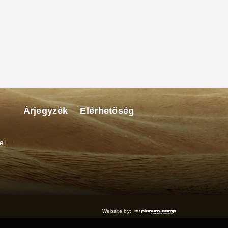
Árjegyzék
Elérhetőség
el
Website by: