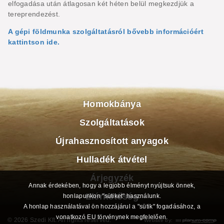
elfogadása után átlagosan két héten belül megkezdjük a
tereprendezést.
A gépi földmunka szolgáltatásról bővebb információért
kattintson ide.
Homokbánya
Szolgáltatások
Újrahasznosított anyagok
Hulladék átvétel
Árjegyzék
Annak érdekében, hogy a legjobb élményt nyújtsuk önnek,
Elérhetőség
honlapunkon "sütiket" használunk.
A honlap használatával ön hozzájárul a "sütik" fogadásához, a
vonatkozó EU törvénynek megfelelően.
© 2026 Szedi Kft. All rights reserved.
Website by: