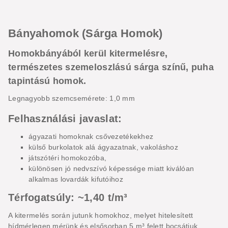
Bányahomok (Sárga Homok)
Homokbányából kerül kitermelésre,
természetes szemeloszlású sárga színű, puha
tapintású homok.
Legnagyobb szemcsemérete: 1,0 mm
Felhasználási javaslat:
ágyazati homoknak csővezetékekhez
külső burkolatok alá ágyazatnak, vakoláshoz
játszótéri homokozóba,
különösen jó nedvszívó képessége miatt kiválóan
alkalmas lovardák kifutóihoz
Térfogatsúly: ~1,40 t/m³
A kitermelés során jutunk homokhoz, melyet hitelesített
hídmérlegen mérünk és elsősorban 5 m³ felett bocsátjuk