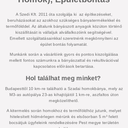
A Szedi Kft. 2011 óta szolgálja ki az építkezéseket,
beruházásokat az azokhoz szükséges bányatermékekkel és
termőfölddel. Az általunk bányászott anyagok közúton történő
kiszállítását is vállaljuk alvállalkozóink segítségével.
Emellett szolgáltatásainkkal szeretnénk megkönnyíteni az
épület bontás folyamatát.
Munkánk során a vásárlóink gyors és pontos kiszolgálása
mellett fontos számunkra a bányászattal és rekultivációval
kapcsolatos előírások betartása.
Hol találhat meg minket?
Budapesttől 10 km-re található a Szadai homokbánya, mely az
M3-as autópálya 23-as kihajtójától 1 km-re, aszfaltos úton
megközelíthető.
A kitermelés során homokhoz és termőföldhöz jutunk, melyet
hitelesített hídmérlegen mérünk és elsősorban 5 m³ felett
bocsátjuk ügyfeleink rendelkezésére Pest megye területén