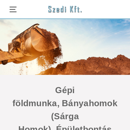
Gépi
földmunka, Bányahomok
(Sárga
Homok), Épületbontás